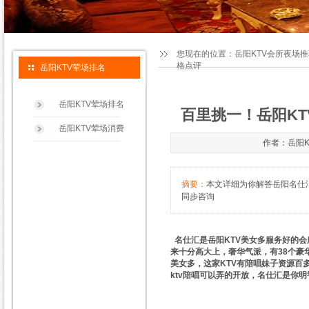
您现在的位置：
岳阳KTV会所夜场
格点评
岳阳KTV荤场排名
岳阳KTV荤场排名
百里挑一！岳阳KT
岳阳KTV荤场消费
作者：岳阳KT
摘要：
本文详细为你解答岳阳名仕汇K
同步咨询
名仕汇是岳阳KTV美女多服务好的
来十分高大上，奢华气派，有38个豪
美女多，这家KTV有陪唱妹子资源百
ktv陪唱可以弄的开放，名仕汇是你