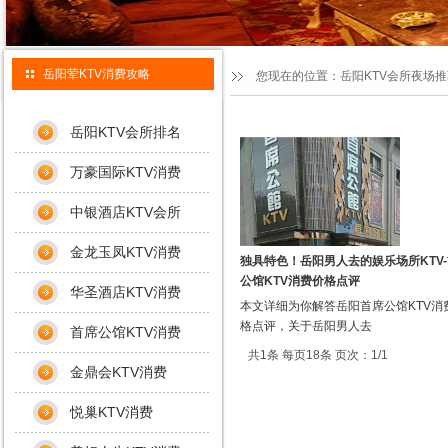
岳阳荤KTV消费攻略
您现在的位置：
岳阳KTV会所夜场
岳阳KTV会所排名
万豪国际KTV消费
中银酒店KTV会所
金龙玉凤KTV消费
独具特色！岳阳男人去的娱乐场所KTV
公馆KTV消费价格点评
华圣酒店KTV消费
本文详细为你解答岳阳首席公馆KTV消
格点评，关于岳阳男人去
首席公馆KTV消费
共1条 每页18条 页次：1/1
金鼎会KTV消费
悦巢KTV消费