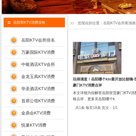
岳阳荤KTV消费攻略
您现在的位置：
岳阳KTV会所夜场
岳阳KTV会所排名
万豪国际KTV消费
中银酒店KTV会所
金龙玉凤KTV消费
玩得满意！岳阳哪个ktv最开放比较嗨-
豪门KTV消费点评
华圣酒店KTV消费
本文详细为你解答岳阳世贸豪门KTV消
格点评，更多关岳阳哪个k
首席公馆KTV消费
共1条 每页18条 页次：1/1
金鼎会KTV消费
悦巢KTV消费